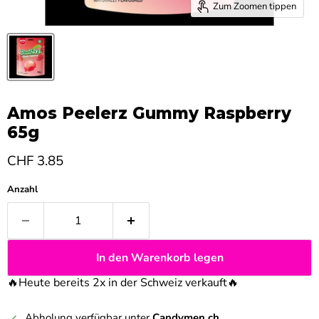
Zum Zoomen tippen
Amos Peelerz Gummy Raspberry
65g
Aktueller Preis
CHF 3.85
Anzahl
In den Warenkorb legen
🔥Heute bereits 2x in der Schweiz verkauft
🔥
Abholung verfügbar unter
Candymen.ch