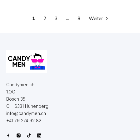
1
2
3
…
8
Weiter
Candymen.ch
1.OG
Bösch 35
CH-6331 Hünenberg
info@candymen.ch
+41 79 274 92 82