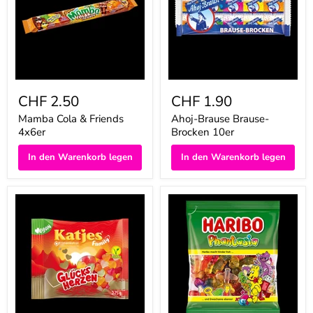
CHF 2.50
CHF 1.90
Mamba Cola & Friends
Ahoj-Brause Brause-
4x6er
Brocken 10er
In den Warenkorb legen
In den Warenkorb legen
Katjes
Haribo
Family
Phantasia
Glücksherzen
175g
250g