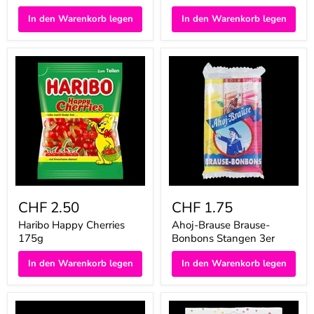
In den Warenkorb legen
In den Warenkorb legen
Haribo
Ahoj-
Happy
Brause
Cherries
Brause-
175g
Bonbons
Stangen
3er
CHF 2.50
CHF 1.75
Haribo Happy Cherries
Ahoj-Brause Brause-
175g
Bonbons Stangen 3er
In den Warenkorb legen
In den Warenkorb legen
Katjes
Ahoj-