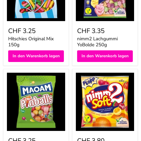
CHF 3.25
CHF 3.35
Hitschies Original Mix
nimm2 Lachgummi
150g
YoBolde 250g
In den Warenkorb legen
In den Warenkorb legen
Maoam
nimm2
Pinballs
Soft
160g
195g
CHF 3.25
CHF 3.80