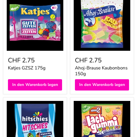
GZSZ
Brause
175g
Kaubonbons
150g
CHF 2.75
CHF 2.75
Katjes GZSZ 175g
Ahoj-Brause Kaubonbons
150g
In den Warenkorb legen
In den Warenkorb legen
Hitschies
nimm2
Original
Lachgummi
Mix
YoBolde
150g
250g