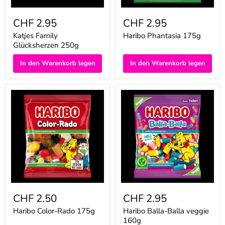
CHF 2.95
CHF 2.95
Katjes Family
Haribo Phantasia 175g
Glücksherzen 250g
In den Warenkorb legen
In den Warenkorb legen
Haribo
Haribo
Color-
Balla-
Rado
Balla
175g
veggie
160g
CHF 2.50
CHF 2.95
Haribo Color-Rado 175g
Haribo Balla-Balla veggie
160g