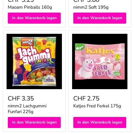
Maoam Pinballs 160g
nimm2 Soft 195g
In den Warenkorb legen
In den Warenkorb legen
nimm2
Katjes
Lachgummi
Fred
Funfari
Ferkel
225g
175g
CHF 3.35
CHF 2.75
nimm2 Lachgummi
Katjes Fred Ferkel 175g
Funfari 225g
In den Warenkorb legen
In den Warenkorb legen