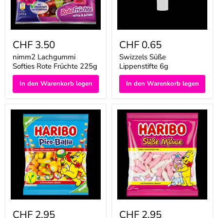
CHF 3.50
CHF 0.65
nimm2 Lachgummi
Swizzels Süße
Softies Rote Früchte 225g
Lippenstifte 6g
In den Warenkorb legen
In den Warenkorb legen
Haribo
Haribo
Pico-
Süße
Balla
Mäuse
175g
175g
CHF 2.95
CHF 2.95