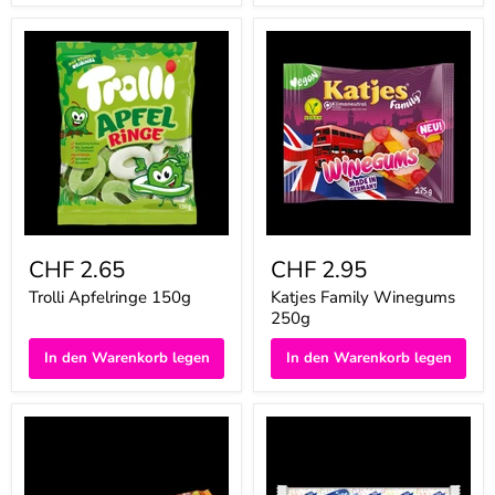
Trolli
Katjes
Apfelringe
Family
150g
Winegums
250g
CHF 2.65
CHF 2.95
Trolli Apfelringe 150g
Katjes Family Winegums
250g
In den Warenkorb legen
In den Warenkorb legen
Mamba
Ahoj-
Cola
Brause
&
Brause-
Friends
Brocken
4x6er
10er