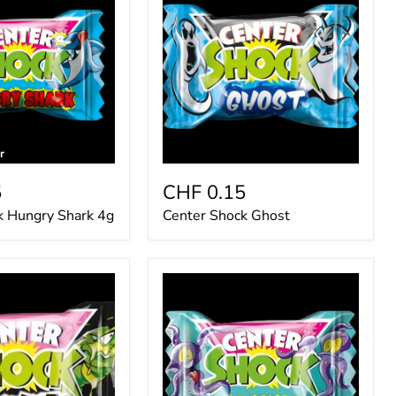
Ghost
r
5
CHF 0.15
k Hungry Shark 4g
Center Shock Ghost
Center
Shock
Mad
Octopus