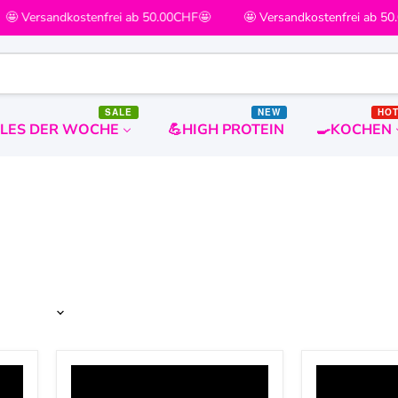
 Versandkostenfrei ab 50.00CHF🤩
🤩 Versandkostenfrei ab 50.
SALE
NEW
HO
ALES DER WOCHE
💪HIGH PROTEIN
🍳KOCHEN
Center
Center
Shock
Shock