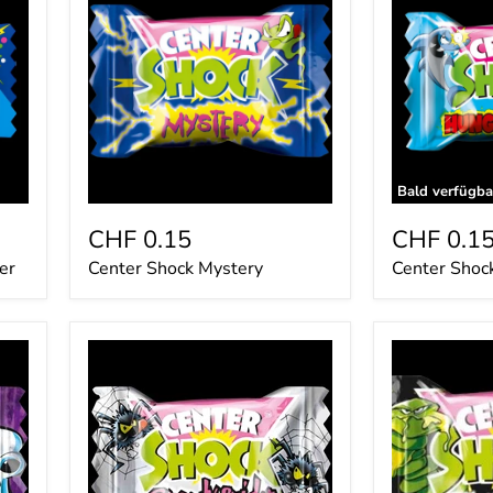
Mystery
Hungry
Shark
4g
Bald verfügba
CHF 0.15
CHF 0.1
er
Center Shock Mystery
Center Shoc
Center
Center
Shock
Shock
Greedy
Mr.
Spider
Slimer