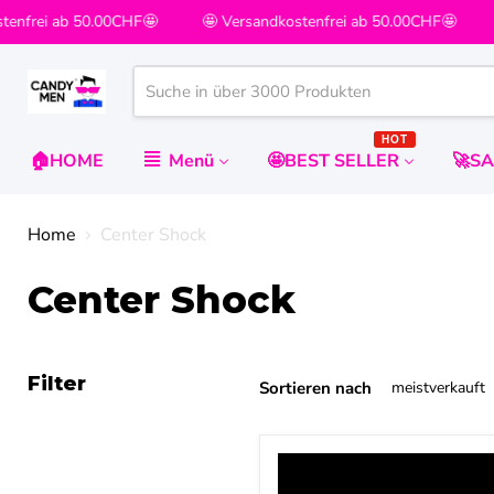
enfrei ab 50.00CHF🤩
🤩 Versandkostenfrei ab 50.00CHF🤩

HOT
🏠HOME
Menü
🤩BEST SELLER
🚀S
Home
Center Shock
Center Shock
Filter
Sortieren nach
Center
Shock