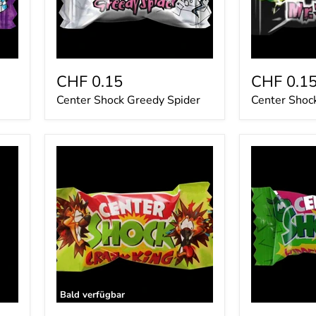
CHF 0.15
CHF 0.1
Center Shock Greedy Spider
Center Shock
Center
Center
Shock
Shock
Crazy
Hidden
King
Apple
4g
Bald verfügbar