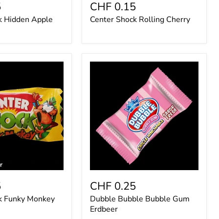
5
CHF 0.15
k Hidden Apple
Center Shock Rolling Cherry
Dubble
Bubble
Bubble
Gum
Erdbeer
r
5
CHF 0.25
k Funky Monkey
Dubble Bubble Bubble Gum
Erdbeer