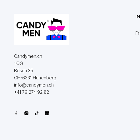
I
Fr
Candymen.ch
1.OG
Bösch 35
CH-6331 Hünenberg
info@candymen.ch
+41 79 274 92 82