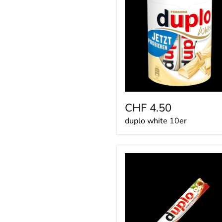
10er
CHF 4.50
duplo white 10er
duplo
18.2g