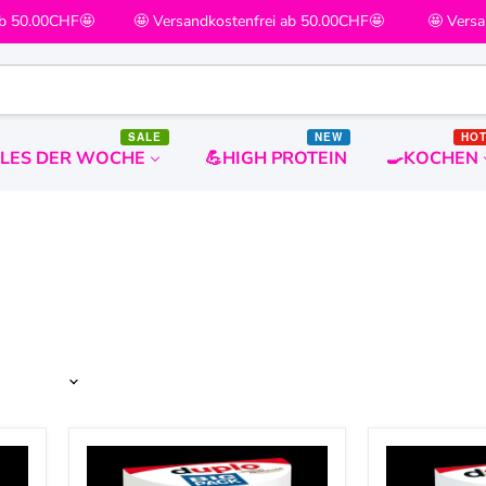
b 50.00CHF🤩
🤩 Versandkostenfrei ab 50.00CHF🤩
🤩 Versan
SALE
NEW
HO
ALES DER WOCHE
💪HIGH PROTEIN
🍳KOCHEN
duplo
duplo
Big
10er