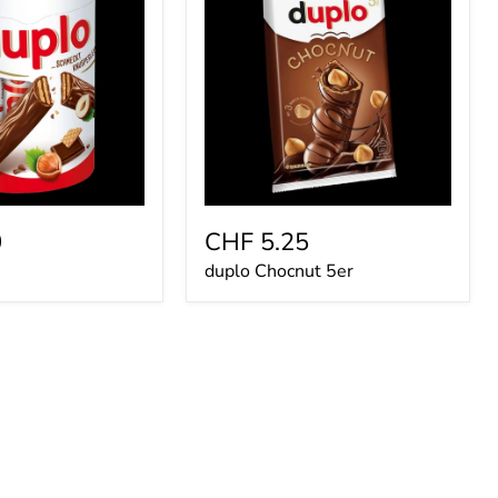
5er
0
CHF 5.25
duplo Chocnut 5er