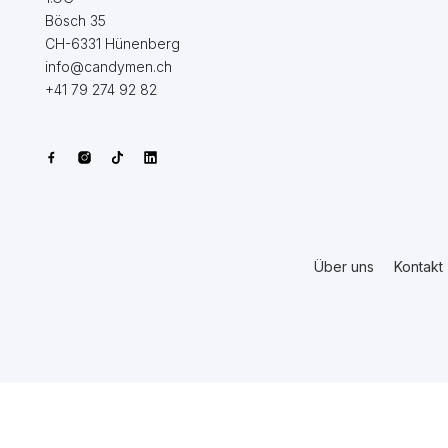
Bösch 35
CH-6331 Hünenberg
info@candymen.ch
+41 79 274 92 82
Über uns
Kontakt
© 2025 candymen.ch