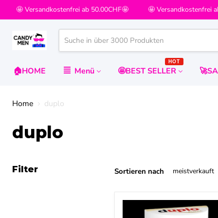
🤩 Versandkostenfrei ab 50.00CHF🤩
🤩 Versandkostenfrei a
HOT
🏠HOME
Menü
🤩BEST SELLER
🚀S
Home
duplo
duplo
Filter
Sortieren nach
duplo
white