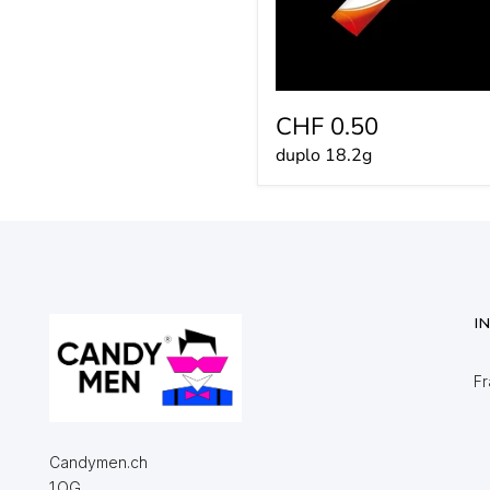
CHF 0.50
duplo 18.2g
I
Fr
Candymen.ch
1.OG