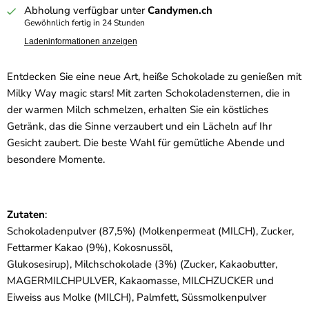
Abholung verfügbar unter
Candymen.ch
Gewöhnlich fertig in 24 Stunden
Ladeninformationen anzeigen
Entdecken Sie eine neue Art, heiße Schokolade zu genießen mit
Milky Way magic stars! Mit zarten Schokoladensternen, die in
der warmen Milch schmelzen, erhalten Sie ein köstliches
Getränk, das die Sinne verzaubert und ein Lächeln auf Ihr
Gesicht zaubert. Die beste Wahl für gemütliche Abende und
besondere Momente.
Zutaten
:
Schokoladenpulver (87,5%) (Molkenpermeat (
MILCH
), Zucker,
Fettarmer Kakao (9%), Kokosnussöl,
Glukosesirup),
Milch
schokolade (3%) (Zucker, Kakaobutter,
MAGER
MILCH
PULVER, Kakaomasse,
MILCH
ZUCKER und
Eiweiss aus Molke (
MILCH
), Palmfett, Süssmolkenpulver