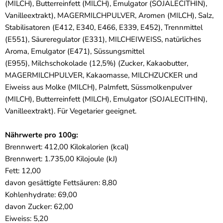
(
MILCH
), Butterreinfett (
MILCH
), Emulgator (
SOJA
LECITHIN),
Vanilleextrakt), MAGER
MILCH
PULVER, Aromen (
MILCH
), Salz,
Stabilisatoren (E412, E340, E466, E339, E452), Trennmittel
(E551), Säureregulator (E331),
MILCH
EIWEISS, natürliches
Aroma, Emulgator (E471), Süssungsmittel
(E955),
Milch
schokolade (12,5%) (Zucker, Kakaobutter,
MAGER
MILCH
PULVER, Kakaomasse,
MILCH
ZUCKER und
Eiweiss aus Molke (
MILCH
), Palmfett, Süssmolkenpulver
(
MILCH
), Butterreinfett (
MILCH
), Emulgator (
SOJA
LECITHIN),
Vanilleextrakt). Für Vegetarier geeignet.
Nährwerte pro 100g:
Brennwert: 412,00 Kilokalorien (kcal)
Brennwert: 1.735,00 Kilojoule (kJ)
Fett: 12,00
davon gesättigte Fettsäuren: 8,80
Kohlenhydrate: 69,00
davon Zucker: 62,00
Eiweiss: 5,20