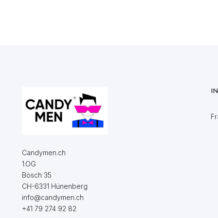
I
Fr
Candymen.ch
1.OG
Bösch 35
CH-6331 Hünenberg
info@candymen.ch
+41 79 274 92 82