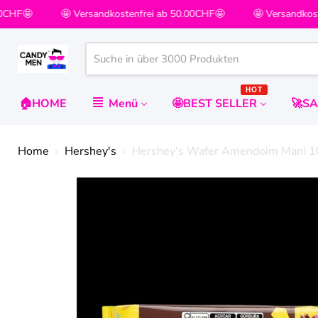
0CHF🤩
🤩 Versandkostenfrei ab 50.00CHF🤩
🤩 Versandkost
HOT
🏠HOME
Menü
🤩BEST SELLER
🚀S
Home
Hershey's
Hershey's Wafer Amendoim Mani 