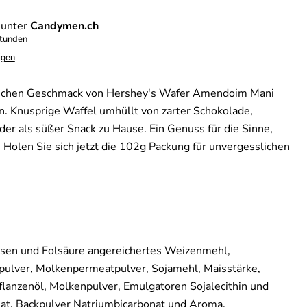
 unter
Candymen.ch
Stunden
igen
lichen Geschmack von Hershey's Wafer Amendoim Mani
n. Knusprige Waffel umhüllt von zarter Schokolade,
der als süßer Snack zu Hause. Ein Genuss für die Sinne,
! Holen Sie sich jetzt die 102g Packung für unvergesslichen
Eisen und Folsäure angereichertes Weizenmehl,
opulver, Molkenpermeatpulver, Sojamehl, Maisstärke,
Pflanzenöl, Molkenpulver, Emulgatoren Sojalecithin und
eat, Backpulver Natriumbicarbonat und Aroma.