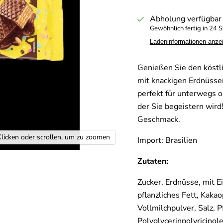
Abholung verfügbar
Gewöhnlich fertig in 24 
Ladeninformationen anze
Genießen Sie den köst
mit knackigen Erdnüsse
perfekt für unterwegs o
der Sie begeistern wird
Geschmack.
Klicken oder scrollen, um zu zoomen
Import: Brasilien
Zutaten:
Zucker, Erdnüsse, mit 
pflanzliches Fett, Kaka
Vollmilchpulver, Salz, 
Polyglycerinpolyricinol