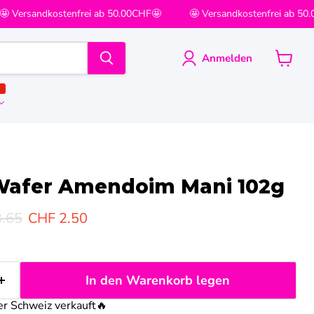
 Versandkostenfrei ab 50.00CHF🤩
🤩 Versandkostenfrei ab 50.
Anmelden
Warenk
anzeige
T
Wafer Amendoim Mani 102g
ünglicher Preis
Aktueller Preis
.65
CHF 2.50
In den Warenkorb legen
er Schweiz verkauft
🔥