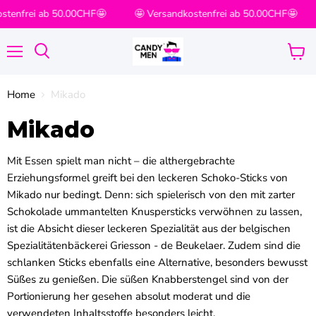
stenfrei ab 50.00CHF🤩
🤩 Versandkostenfrei ab 50.00CHF🤩
Menü
Waren
Suchen
anzei
Home
Mikado
Mikado
Mit Essen spielt man nicht – die althergebrachte
Erziehungsformel greift bei den leckeren Schoko-Sticks von
Mikado nur bedingt. Denn: sich spielerisch von den mit zarter
Schokolade ummantelten Knuspersticks verwöhnen zu lassen,
ist die Absicht dieser leckeren Spezialität aus der belgischen
Spezialitätenbäckerei Griesson - de Beukelaer. Zudem sind die
schlanken Sticks ebenfalls eine Alternative, besonders bewusst
Süßes zu genießen. Die süßen Knabberstengel sind von der
Portionierung her gesehen absolut moderat und die
verwendeten Inhaltsstoffe besonders leicht.