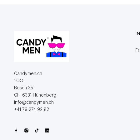
I
Fr
Candymen.ch
1.OG
Bösch 35
CH-6331 Hünenberg
info@candymen.ch
+41 79 274 92 82