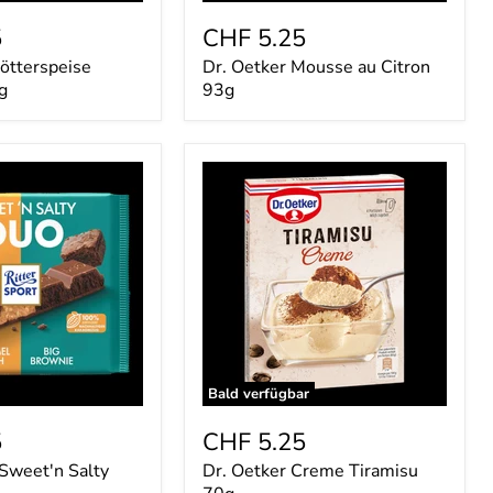
5
CHF 5.25
ötterspeise
Dr. Oetker Mousse au Citron
g
93g
Dr.
Oetker
Creme
Tiramisu
70g
Bald verfügbar
5
CHF 5.25
 Sweet'n Salty
Dr. Oetker Creme Tiramisu