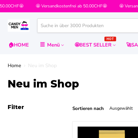
0.00CHF🤩
🤩 Versandkostenfrei ab 50.00CHF🤩
🤩 Versandk
HOT
🏠HOME
Menü
🤩BEST SELLER
🚀S
Home
Neu im Shop
Neu im Shop
Filter
Sortieren nach
Marabou
Daim