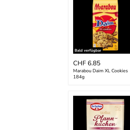
XL
Cookies
184g
Bald verfügbar
CHF 6.85
Marabou Daim XL Cookies
184g
Dr.
Oetker
Pfannkuchen
190g