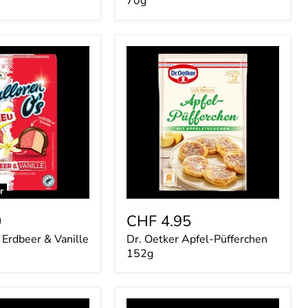
70g
Dr.
Oetker
Apfel-
Püfferchen
152g
r
0
CHF 4.95
 Erdbeer & Vanille
Dr. Oetker Apfel-Püfferchen
152g
Fisherman's