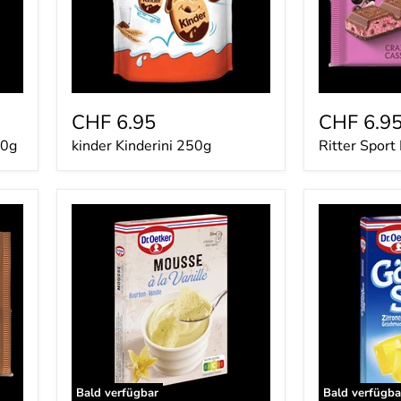
CHF 6.95
CHF 6.9
90g
kinder Kinderini 250g
Ritter Sport
Dr.
Dr.
Oetker
Oetker
Mousse
Götterspeis
à
Zitrone
la
25.2g
Vanille
60g
Bald verfügbar
Bald verfügba