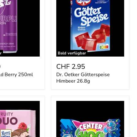
Götterspeise
Himbeer
26.8g
r
Bald verfügbar
0
CHF 2.95
ld Berry 250ml
Dr. Oetker Götterspeise
Himbeer 26.8g
Center
Shock
Tongue
Painter