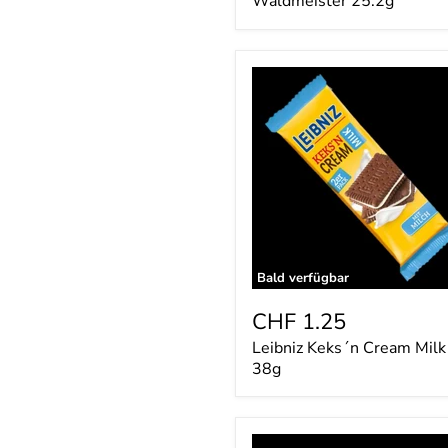
Waldmeister 25.2g
Leibniz
Keks
´n
Cream
Milk
38g
Bald verfügbar
CHF 1.25
Leibniz Keks´n Cream Milk
38g
Ritter