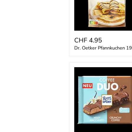
CHF 4.95
Dr. Oetker Pfannkuchen 1
Ritter
Sport
Coffee
Duo
218g