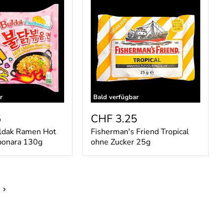
Friend
Tropical
ohne
Zucker
25g
r
Bald verfügbar
5
CHF 3.25
ldak Ramen Hot
Fisherman's Friend Tropical
bonara 130g
ohne Zucker 25g