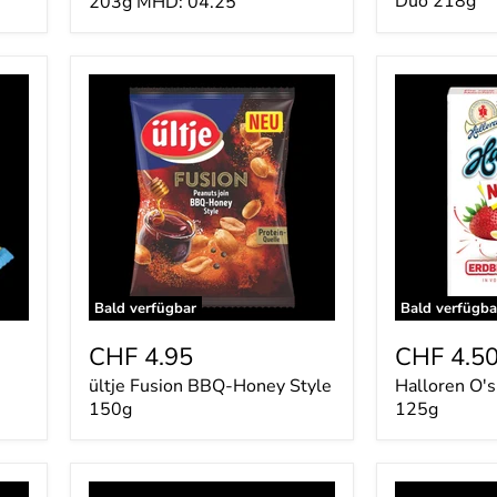
Duo 218g
203g MHD: 04.25
ültje
Halloren
Fusion
O's
BBQ-
Erdbeer
Honey
&
Style
Vanille
150g
125g
Bald verfügbar
Bald verfügba
CHF 4.95
CHF 4.5
ültje Fusion BBQ-Honey Style
Halloren O's
150g
125g
Hostess
Samyang