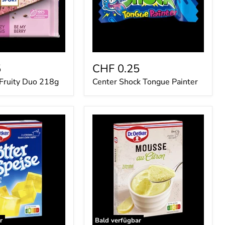
5
CHF 0.25
 Fruity Duo 218g
Center Shock Tongue Painter
Dr.
Oetker
e
Mousse
au
Citron
93g
r
Bald verfügbar