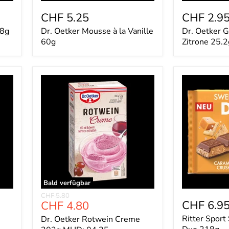
CHF 5.25
CHF 2.9
18g
Dr. Oetker Mousse à la Vanille
Dr. Oetker G
60g
Zitrone 25.2
Dr.
Ritter
Oetker
Sport
Rotwein
Sweet'n
Creme
Salty
203g
Duo
MHD:
218g
04.25
Bald verfügbar
Ursprünglicher
CHF 5.80
Aktueller
CHF 6.9
CHF 4.80
Preis
Preis
Ritter Sport
Dr. Oetker Rotwein Creme