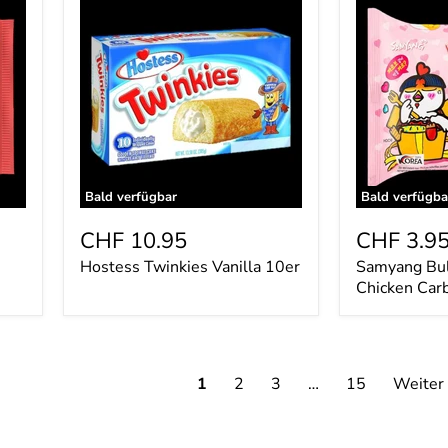
Twinkies
Buldak
Vanilla
Ramen
10er
Hot
Chicken
Carbonara
130g
Bald verfügbar
Bald verfügba
CHF 10.95
CHF 3.9
Hostess Twinkies Vanilla 10er
Samyang Bu
Chicken Car
1
2
3
…
15
Weiter