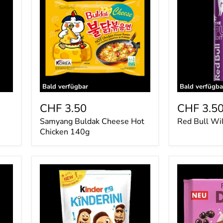
Cheese
Wild
Hot
Berry
Chicken
250ml
140g
Bald verfügbar
Bald verfügba
CHF 3.50
CHF 3.5
Samyang Buldak Cheese Hot
Red Bull Wi
Chicken 140g
kinder
Ritter
Kinderini
Sport
250g
Fruity
Duo
218g