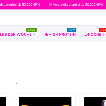
ostenfrei ab 50.00CHF🤩
🤩 Versandkostenfrei ab 50.00CHF🤩
SALE
NEW
HO
ALES DER WOCHE
💪HIGH PROTEIN
🍳KOCHEN
Samyang
Red
Buldak
Bull