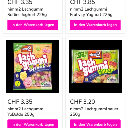
CHF 3.35
CHF 3.85
nimm2 Lachgummi
nimm2 Lachgummi
Softies Joghurt 225g
Frutivity Yoghurt 225g
In den Warenkorb legen
In den Warenkorb legen
nimm2
nimm2
Lachgummi
Lachgummi
YoBolde
sauer
250g
250g
CHF 3.35
CHF 3.20
nimm2 Lachgummi
nimm2 Lachgummi sauer
YoBolde 250g
250g
In den Warenkorb legen
In den Warenkorb legen