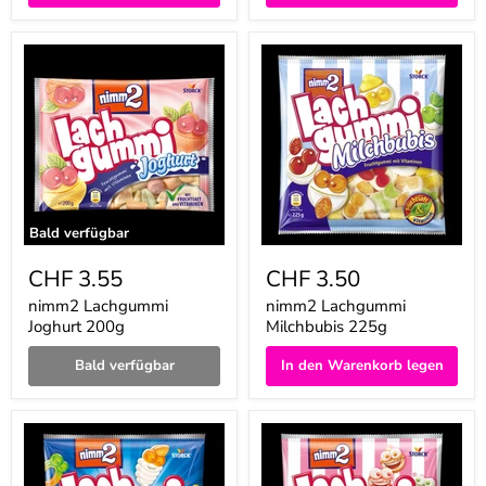
nimm2
nimm2
Lachgummi
Lachgummi
Joghurt
Milchbubis
200g
225g
Bald verfügbar
CHF 3.55
CHF 3.50
nimm2 Lachgummi
nimm2 Lachgummi
Joghurt 200g
Milchbubis 225g
Bald verfügbar
In den Warenkorb legen
nimm2
nimm2
Lachgummi
Lachgummi
Heroes
Shakies
225g
225g