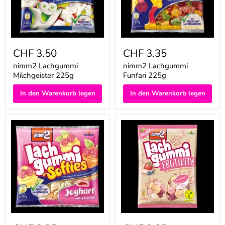
CHF 3.50
CHF 3.35
nimm2 Lachgummi
nimm2 Lachgummi
Milchgeister 225g
Funfari 225g
In den Warenkorb legen
In den Warenkorb legen
nimm2
nimm2
Lachgummi
Lachgummi
Softies
Frutivity
Joghurt
Yoghurt
225g
225g