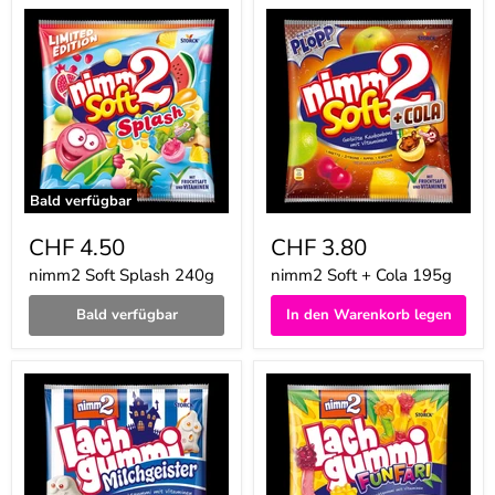
nimm2
nimm2
Soft
Soft
Splash
+
240g
Cola
195g
Bald verfügbar
CHF 4.50
CHF 3.80
nimm2 Soft Splash 240g
nimm2 Soft + Cola 195g
Bald verfügbar
In den Warenkorb legen
nimm2
nimm2
Lachgummi
Lachgummi
Milchgeister
Funfari
225g
225g