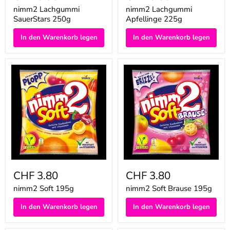
nimm2 Lachgummi
nimm2 Lachgummi
SauerStars 250g
Apfellinge 225g
In den Warenkorb legen
In den Warenkorb legen
nimm2
nimm2
Soft
Soft
195g
Brause
195g
CHF 3.80
CHF 3.80
nimm2 Soft 195g
nimm2 Soft Brause 195g
In den Warenkorb legen
In den Warenkorb legen