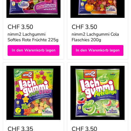
CHF 3.50
CHF 3.50
nimm2 Lachgummi
nimm2 Lachgummi Cola
Softies Rote Früchte 225g
Flaschies 200g
In den Warenkorb legen
In den Warenkorb legen
nimm2
nimm2
Lachgummi
Lachgummi
SauerStars
Apfellinge
250g
225g
CHF 3.35
CHF 3.50