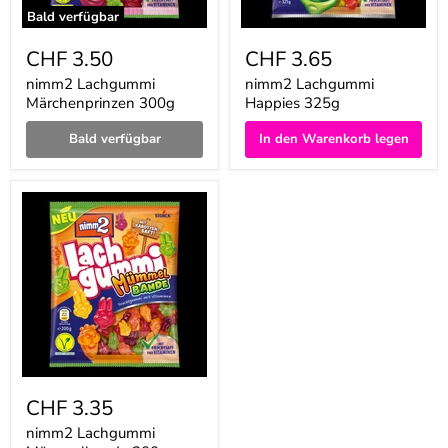
Bald verfügbar
CHF 3.50
CHF 3.65
nimm2 Lachgummi
nimm2 Lachgummi
Märchenprinzen 300g
Happies 325g
Bald verfügbar
In den Warenkorb legen
nimm2
Lachgummi
Mümmelbande
200g
CHF 3.35
nimm2 Lachgummi