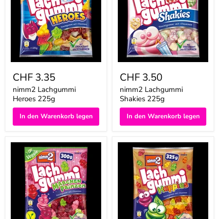
CHF 3.35
CHF 3.50
nimm2 Lachgummi
nimm2 Lachgummi
Heroes 225g
Shakies 225g
In den Warenkorb legen
In den Warenkorb legen
nimm2
nimm2
Lachgummi
Lachgummi
Märchenprinzen
Happies
300g
325g