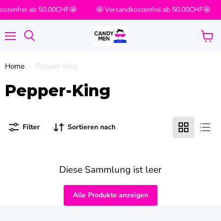
ostenfrei ab 50.00CHF🤩
🤩 Versandkostenfrei ab 50.00CHF🤩
Menü
Waren
Suchen
anzei
Home
Pepper-King
Pepper-King
Filter
Sortieren nach
Diese Sammlung ist leer
Alle Produkte anzeigen