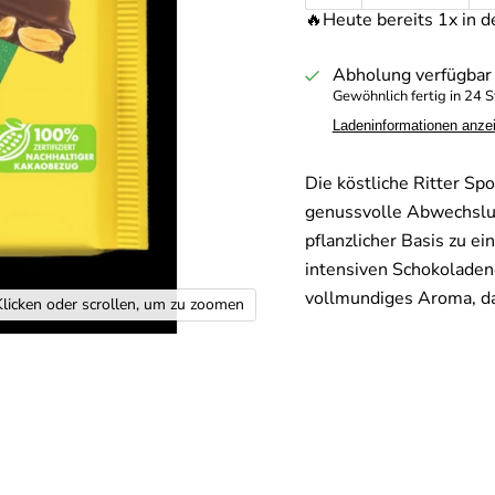
🔥Heute bereits 1x in d
Abholung verfügbar
Gewöhnlich fertig in 24 
Ladeninformationen anze
Die köstliche Ritter Sp
genussvolle Abwechslun
pflanzlicher Basis zu e
intensiven Schokoladen
vollmundiges Aroma, da
Klicken oder scrollen, um zu zoomen