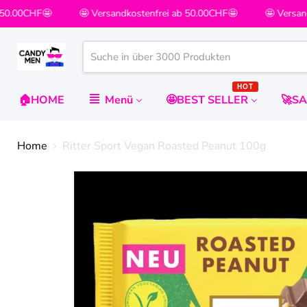
 50.00CHF🤩
🤩 Versandkostenfrei ab 50.00CHF🤩
🤩 Versand
HOT
🏠HOME
Menü
🤩BEST SELLER
🚀S
Home
Ritter Sport Vegan Roasted Peanut 100g