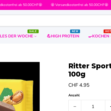
kostenfrei ab 50.00CHF🤩
🤩 Versandkostenfrei ab 50.00CHF🤩
SALE
NEW
HO
ALES DER WOCHE
💪HIGH PROTEIN
🍳KOCHEN
Ritter Spo
100g
Aktueller Preis
CHF 4.95
Anzahl