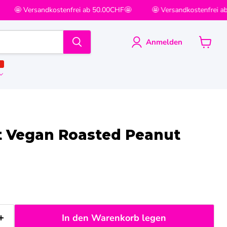
🤩 Versandkostenfrei ab 50.00CHF🤩
🤩 Versandkostenfrei a
Anmelden
Warenk
anzeige
T
rt Vegan Roasted Peanut
In den Warenkorb legen