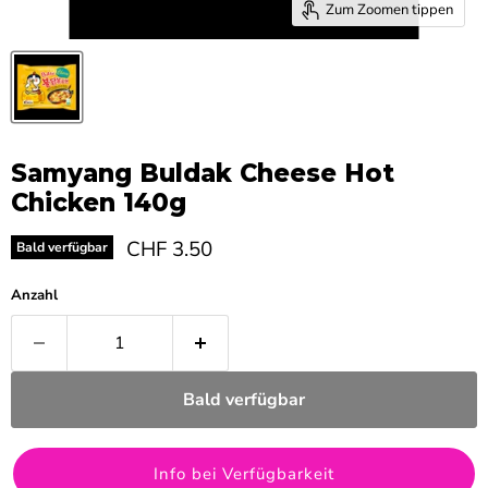
Zum Zoomen tippen
Samyang Buldak Cheese Hot
Chicken 140g
Aktueller Preis
CHF 3.50
Bald verfügbar
Anzahl
Bald verfügbar
Info bei Verfügbarkeit