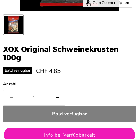
Zum Zoomen tippen
XOX Original Schweinekrusten
100g
Aktueller Preis
CHF 4.85
Bald verfügbar
Anzahl
Bald verfügbar
Info bei Verfügbarkeit